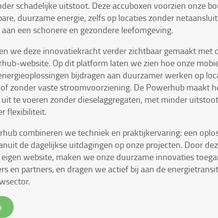
nder schadelijke uitstoot. Deze accuboxen voorzien onze b
re, duurzame energie, zelfs op locaties zonder netaansluit
j aan een schonere en gezondere leefomgeving.
en we deze innovatiekracht verder zichtbaar gemaakt met d
hub-website. Op dit platform laten we zien hoe onze mobie
e energieoplossingen bijdragen aan duurzamer werken op loc
 of zonder vaste stroomvoorziening. De Powerhub maakt he
uit te voeren zonder dieselaggregaten, met minder uitstoo
 flexibiliteit.
hub combineren we techniek en praktijkervaring: een oploss
nuit de dagelijkse uitdagingen op onze projecten. Door dez
n eigen website, maken we onze duurzame innovaties toegan
s en partners, en dragen we actief bij aan de energietransi
wsector.
b