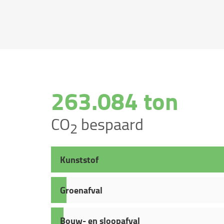
264.735 ton
CO
bespaard
2
Kunststof
Groenafval
Bouw- en sloopafval