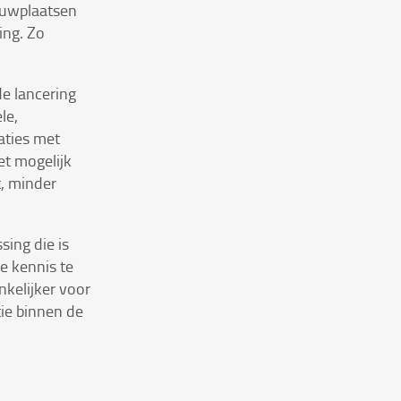
ouwplaatsen
ing. Zo
e lancering
le,
aties met
t mogelijk
t, minder
ing die is
e kennis te
kelijker voor
tie binnen de