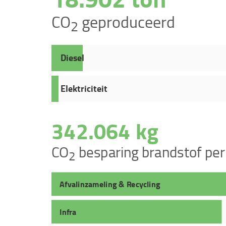
CO
geproduceerd
2
Diesel
Elektriciteit
344.240 kg
CO
besparing brandstof per 
2
Afvalinzameling & Recycling
Infra