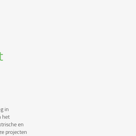
t
g in
n het
trische en
e projecten