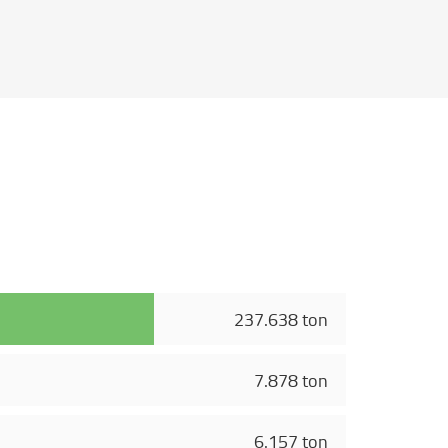
237.638 ton
7.878 ton
6.157 ton