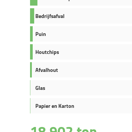
Bedrijfsafval
Puin
Houtchips
Afvalhout
Glas
Papier en Karton
19.022 ton