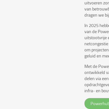
uitvoeren zo
van betrouwba
dragen we bi
In 2025 hebb
van de Power
uitstootvrij
netcongestie
om projecten 
geluid en meer
Met de Power
ontwikkeld va
delen via ee
opdrachtgever
infra- en bou
Powerhu